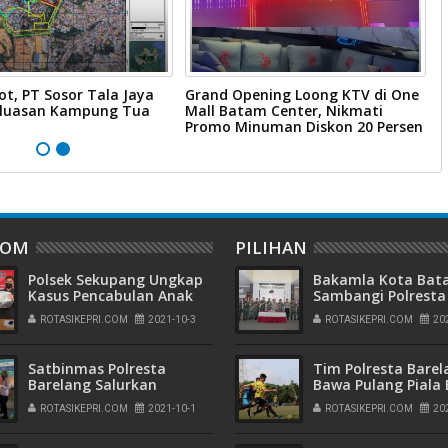
ot, PT Sosor Tala Jaya
Grand Opening Loong KTV di One
W
rluasan Kampung Tua
Mall Batam Center, Nikmati
B
Promo Minuman Diskon 20 Persen
B
DOM
PILIHAN
Polsek Sekupang Ungkap
Bakamla Kota Ba
Kasus Pencabulan Anak
Sambangi Polresta
Dibawah Umur
Barelang, Rayakan
ROTASIKEPRI.COM
2021-10-3
ROTASIKEPRI.COM
20
Peringatan Hari
Bhayangkara ke-7
Satbinmas Polresta
Tim Polresta Barel
Barelang Salurkan
Bawa Pulang Piala B
Sembako Dari Yayasan
dan Medali Emas
ROTASIKEPRI.COM
2021-10-1
ROTASIKEPRI.COM
20
Budha Tzu Chi Indonesia
Kejuaraan Sepak B
Kepada Masyarakat
Kapolda Kepri Cup