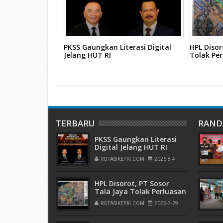
Karimun
PKSS Gaungkan Literasi Digital
HPL Disor
urdin Basirun
Jelang HUT RI
Tolak Pe
TERBARU
RAN
PKSS Gaungkan Literasi
Digital Jelang HUT RI
ROTASIKEPRI.COM
2026-8-4
HPL Disorot, PT Sosor
Tala Jaya Tolak Perluasan
Kampung Tua
ROTASIKEPRI.COM
2026-7-29