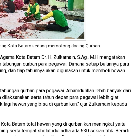
enag Kota Batam sedang memotong daging Qurban.
 Agama Kota Batam Dr. H. Zulkarnain, S.Ag., M.H mengatakan
tabungan qurban para pegawai. Dimana setiap bulannya para
bung, dan tiap tahunnya akan digunakan untuk membeli hewan
l tabungan qurban para pegawai. Alhamdulillah lebih banyak dari
n dilaksanakan serta tahun depan para pegawai lebih giat
 lagi hewan yang bisa di qurban kan," ujar Zulkarnain kepada
i Kota Batam total hewan yang di qurban kan meningkat yaitu
ng serta tempat sholat idul adha ada 630 sekian titik. Berarti