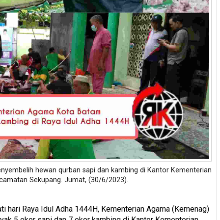
yembelih hewan qurban sapi dan kambing di Kantor Kementerian
amatan Sekupang. Jumat, (30/6/2023).
i hari Raya Idul Adha 1444H, Kementerian Agama (Kemenag)
k 5 ekor sapi dan 7 ekor kambing di Kantor Kementerian