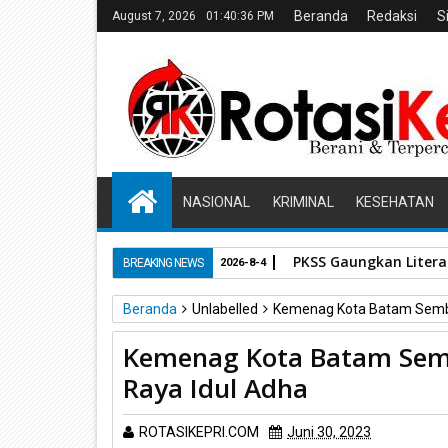
Beranda
Redaksi
S
August 7, 2026
01:40:37 PM
NASIONAL
KRIMINAL
KESEHATAN
PKSS Gaungkan Literas
BREAKING NEWS
2026-8-4
Beranda
Unlabelled
Kemenag Kota Batam Sembel
Kemenag Kota Batam Semb
Raya Idul Adha
ROTASIKEPRI.COM
Juni 30, 2023