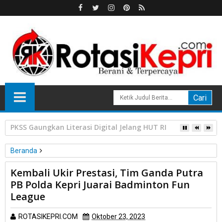
HPL Disorot, PT Sosor Tala Jaya Tolak Perluasan Kampung 
Beranda
Unlabelled
Kembali Ukir Prestasi, Tim Ganda Putra
Kembali Ukir Prestasi, Tim Ganda Putra PB Polda Kepri Juarai
PB Polda Kepri Juarai Badminton Fun
Badminton Fun League
League
ROTASIKEPRI.COM
Oktober 23, 2023