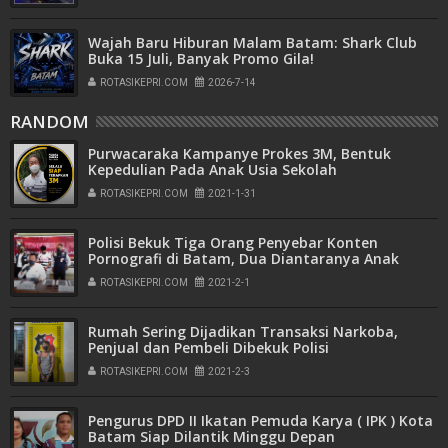
Wajah Baru Hiburan Malam Batam: Shark Club
Buka 15 Juli, Banyak Promo Gila!
ROTASIKEPRI.COM
2026-7-14
RANDOM
Purwacaraka Kampanye Prokes 3M, Bentuk
Kepedulian Pada Anak Usia Sekolah
ROTASIKEPRI.COM
2021-1-31
Polisi Bekuk Tiga Orang Penyebar Konten
Pornografi di Batam, Dua Diantaranya Anak
Dibawah Umur
ROTASIKEPRI.COM
2021-2-1
Rumah Sering Dijadikan Transaksi Narkoba,
Penjual dan Pembeli Dibekuk Polisi
ROTASIKEPRI.COM
2021-2-3
Pengurus DPD II Ikatan Pemuda Karya ( IPK ) Kota
Batam Siap Dilantik Minggu Depan