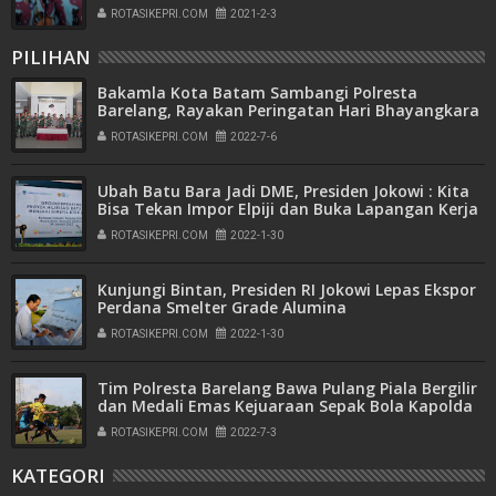
ROTASIKEPRI.COM
2021-2-3
PILIHAN
Bakamla Kota Batam Sambangi Polresta
Barelang, Rayakan Peringatan Hari Bhayangkara
ke-76
ROTASIKEPRI.COM
2022-7-6
Ubah Batu Bara Jadi DME, Presiden Jokowi : Kita
Bisa Tekan Impor Elpiji dan Buka Lapangan Kerja
ROTASIKEPRI.COM
2022-1-30
Kunjungi Bintan, Presiden RI Jokowi Lepas Ekspor
Perdana Smelter Grade Alumina
ROTASIKEPRI.COM
2022-1-30
Tim Polresta Barelang Bawa Pulang Piala Bergilir
dan Medali Emas Kejuaraan Sepak Bola Kapolda
Kepri Cup Tahun 2022
ROTASIKEPRI.COM
2022-7-3
KATEGORI