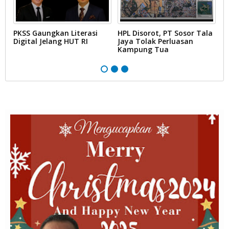
PKSS Gaungkan Literasi
HPL Disorot, PT Sosor Tala
G
Digital Jelang HUT RI
Jaya Tolak Perluasan
d
Kampung Tua
N
D