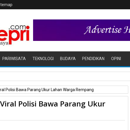
itemap
PARIWISATA
TEKNOLOGI
BUDAYA
PENDIDIKAN
OPINI
mun Memanas, Nama Nurdin Basirun Kembali Disebut
 Viral Polisi Bawa Parang Ukur Lahan Warga Rempang
 Viral Polisi Bawa Parang Ukur