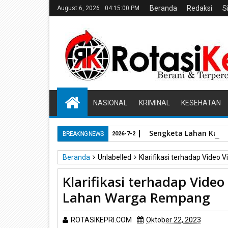
Beranda
Redaksi
S
August 6, 2026
04:15:01 PM
NASIONAL
KRIMINAL
KESEHATAN
Sengketa Lahan Kari
BREAKING NEWS
2026-7-2
Beranda
Unlabelled
Klarifikasi terhadap Video
Klarifikasi terhadap Video
Lahan Warga Rempang
ROTASIKEPRI.COM
Oktober 22, 2023