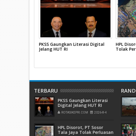
Karimun
PKSS Gaungkan Literasi Digital
HPL Disor
urdin Basirun
Jelang HUT RI
Tolak Pe
TERBARU
RAN
PKSS Gaungkan Literasi
Digital Jelang HUT RI
ROTASIKEPRI.COM
2026-8-4
HPL Disorot, PT Sosor
Tala Jaya Tolak Perluasan