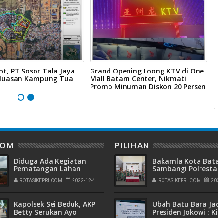
ot, PT Sosor Tala Jaya
Grand Opening Loong KTV di One
W
rluasan Kampung Tua
Mall Batam Center, Nikmati
B
Promo Minuman Diskon 20 Persen
B
DOM
PILIHAN
Diduga Ada Kegiatan
Bakamla Kota Ba
Pematangan Lahan
Sambangi Polresta
Tanpa Izin dan
Barelang, Rayakan
ROTASIKEPRI.COM
2022-12-4
ROTASIKEPRI.COM
20
Rekomendasi Di Galang
Peringatan Hari
Baru
Bhayangkara ke-7
Kapolsek Sei Beduk, AKP
Ubah Batu Bara Ja
Betty Serukan Ayo
Presiden Jokowi : K