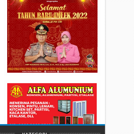
ajah Baru Hiburan Malam
Gelper Lion Square 91 di Lub
atam: Shark Club Buka 15 Juli,
Baja Batam Diduga “Cuci” Ju
anyak Promo Gila!
Lewat Rokok