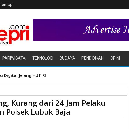
itemap
PARIWISATA
TEKNOLOGI
BUDAYA
PENDIDIKAN
OPINI
i Digital Jelang HUT RI
ari 24 Jam Pelaku Berhasil di Ringkus Reskrim Polsek Lubuk Baja
ng, Kurang dari 24 Jam Pelaku
im Polsek Lubuk Baja