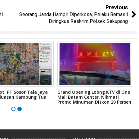
Previous
si
Seorang Janda Hampir Diperkosa, Pelaku Berhasil
Diringkus Reskrim Polsek Sekupang
ot, PT Sosor Tala Jaya
Grand Opening Loong KTV di One
W
rluasan Kampung Tua
Mall Batam Center, Nikmati
B
Promo Minuman Diskon 20 Persen
B