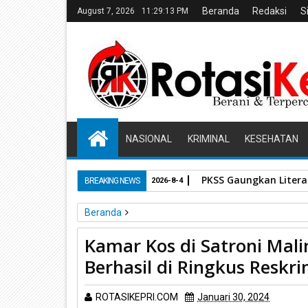
Beranda
Redaksi
S
August 7, 2026
11:29:14 PM
NASIONAL
KRIMINAL
KESEHATAN
PKSS Gaungkan Literas
BREAKING NEWS
2026-8-4
Beranda
Unlabelled
Kamar Kos di Satroni Maling, Kurang d
Kamar Kos di Satroni Mali
Berhasil di Ringkus Reskr
ROTASIKEPRI.COM
Januari 30, 2024