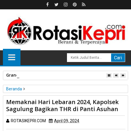
Grand Opening Loong KTV di One Mall Batam Center, Nikma
Beranda
Unlabelled
Memaknai Hari Lebaran 2024, Kapolsek
Memaknai Hari Lebaran 2024, Kapolsek Sagulung Bagikan THR
Sagulung Bagikan THR di Panti Asuhan
di Panti Asuhan
ROTASIKEPRI.COM
April 09, 2024