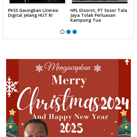
PKSS Gaungkan Literasi
HPL Disorot, PT Sosor Tala
G
Digital Jelang HUT RI
Jaya Tolak Perluasan
d
Kampung Tua
N
D