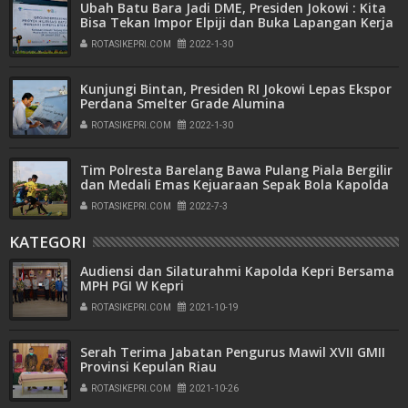
Ubah Batu Bara Jadi DME, Presiden Jokowi : Kita
Bisa Tekan Impor Elpiji dan Buka Lapangan Kerja
ROTASIKEPRI.COM
2022-1-30
Kunjungi Bintan, Presiden RI Jokowi Lepas Ekspor
Perdana Smelter Grade Alumina
ROTASIKEPRI.COM
2022-1-30
Tim Polresta Barelang Bawa Pulang Piala Bergilir
dan Medali Emas Kejuaraan Sepak Bola Kapolda
Kepri Cup Tahun 2022
ROTASIKEPRI.COM
2022-7-3
KATEGORI
Audiensi dan Silaturahmi Kapolda Kepri Bersama
MPH PGI W Kepri
ROTASIKEPRI.COM
2021-10-19
Serah Terima Jabatan Pengurus Mawil XVII GMII
Provinsi Kepulan Riau
ROTASIKEPRI.COM
2021-10-26