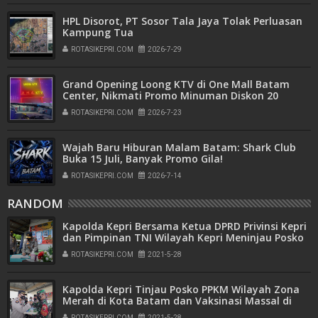
HPL Disorot, PT Sosor Tala Jaya Tolak Perluasan
Kampung Tua
ROTASIKEPRI.COM
2026-7-29
Grand Opening Loong KTV di One Mall Batam
Center, Nikmati Promo Minuman Diskon 20
Persen
ROTASIKEPRI.COM
2026-7-23
Wajah Baru Hiburan Malam Batam: Shark Club
Buka 15 Juli, Banyak Promo Gila!
ROTASIKEPRI.COM
2026-7-14
RANDOM
Kapolda Kepri Bersama Ketua DPRD Privinsi Kepri
dan Pimpinan TNI Wilayah Kepri Meninjau Posko
PPKM dan Lokasi Karantina di kota Batam
ROTASIKEPRI.COM
2021-5-28
Kapolda Kepri Tinjau Posko PPKM Wilayah Zona
Merah di Kota Batam dan Vaksinasi Massal di
Polresta Barelang
ROTASIKEPRI.COM
2021-5-28