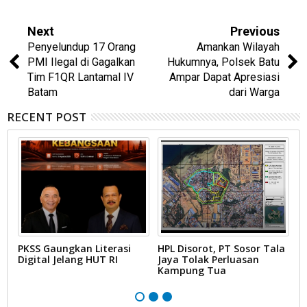
Next
Previous
Penyelundup 17 Orang
Amankan Wilayah
PMI Ilegal di Gagalkan
Hukumnya, Polsek Batu
Tim F1QR Lantamal IV
Ampar Dapat Apresiasi
Batam
dari Warga
RECENT POST
PKSS Gaungkan Literasi
HPL Disorot, PT Sosor Tala
G
Digital Jelang HUT RI
Jaya Tolak Perluasan
d
Kampung Tua
N
D