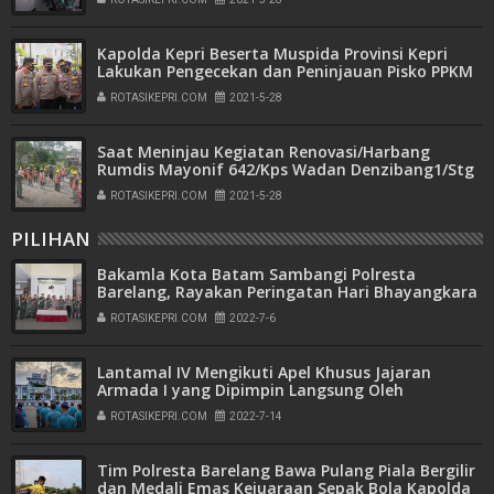
Kapolda Kepri Beserta Muspida Provinsi Kepri
Lakukan Pengecekan dan Peninjauan Pisko PPKM
Skala Mikro Rt 02 Rw 04 Perumahan Sakura
ROTASIKEPRI.COM
2021-5-28
Garden, Batu Ampar
Saat Meninjau Kegiatan Renovasi/Harbang
Rumdis Mayonif 642/Kps Wadan Denzibang1/Stg
Pastikan Penerapan K3
ROTASIKEPRI.COM
2021-5-28
PILIHAN
Bakamla Kota Batam Sambangi Polresta
Barelang, Rayakan Peringatan Hari Bhayangkara
ke-76
ROTASIKEPRI.COM
2022-7-6
Lantamal IV Mengikuti Apel Khusus Jajaran
Armada I yang Dipimpin Langsung Oleh
Pangkoarmada I
ROTASIKEPRI.COM
2022-7-14
Tim Polresta Barelang Bawa Pulang Piala Bergilir
dan Medali Emas Kejuaraan Sepak Bola Kapolda