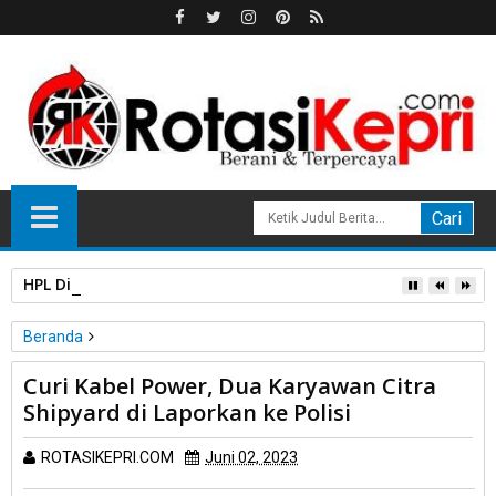
HPL Disorot, PT Sosor Tala Jaya Tolak Perluasan Kampung 
Beranda
Unlabelled
Curi Kabel Power, Dua Karyawan Citra
Curi Kabel Power, Dua Karyawan Citra Shipyard di Laporkan ke
Shipyard di Laporkan ke Polisi
Polisi
ROTASIKEPRI.COM
Juni 02, 2023