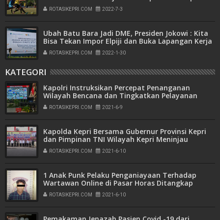
Kepri Cup Tahun 2022
ROTASIKEPRI.COM
2022-7-3
Ubah Batu Bara Jadi DME, Presiden Jokowi : Kita
Bisa Tekan Impor Elpiji dan Buka Lapangan Kerja
ROTASIKEPRI.COM
2022-1-30
KATEGORI
Kapolri Instruksikan Percepat Penanganan
Wilayah Bencana dan Tingkatkan Pelayanan
Warga Kebutuhan Khusus
ROTASIKEPRI.COM
2021-6-9
Kapolda Kepri Bersama Gubernur Provinsi Kepri
dan Pimpinan TNI Wilayah Kepri Meninjau
Pelaksanaan Vaksinasi dan Tempat Karantina di
ROTASIKEPRI.COM
2021-6-10
Wilayah Kabupaten Karimun
1 Anak Punk Pelaku Penganiayaan Terhadap
Wartawan Online di Pasar Horas Ditangkap
ROTASIKEPRI.COM
2021-6-10
Pemakaman Jenazah Pasien Covid -19 dari