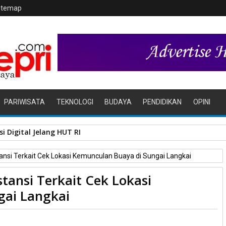
itemap
PARIWISATA
TEKNOLOGI
BUDAYA
PENDIDIKAN
OPINI
r Tala Jaya Tolak Perluasan Kampung Tua
ansi Terkait Cek Lokasi Kemunculan Buaya di Sungai Langkai
tansi Terkait Cek Lokasi
gai Langkai