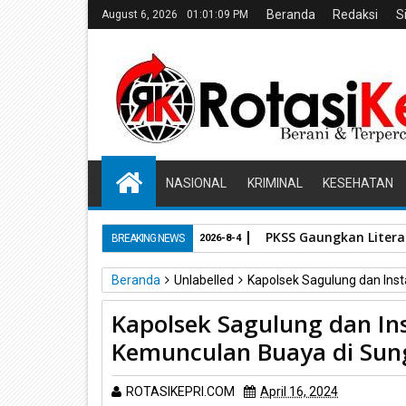
Beranda
Redaksi
S
August 6, 2026
01:01:11 PM
NASIONAL
KRIMINAL
KESEHATAN
HPL Disorot, PT Soso
BREAKING NEWS
2026-7-29
Beranda
Unlabelled
Kapolsek Sagulung dan Inst
Kapolsek Sagulung dan Ins
Kemunculan Buaya di Sun
ROTASIKEPRI.COM
April 16, 2024