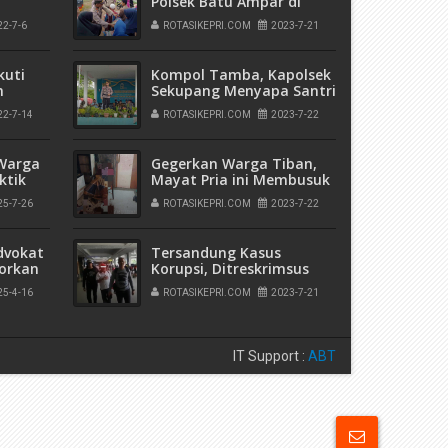
Polsek Batu Ampar di
Kerumuni Warga
22-7-6
ROTASIKEPRI.COM
2023-7-21
Kelurahan Sei Tering
6
kuti
Kompol Tamba, Kapolsek
n
Sekupang Menyapa Santri
impin
di Ponpes Madinah
22-7-14
ROTASIKEPRI.COM
2023-7-22
 Warga
Gegerkan Warga Tiban,
ktik
Mayat Pria ini Membusuk
imbunan
Saat Duduk di Kursi
25-7-26
ROTASIKEPRI.COM
2023-7-22
dvokat
Tersandung Kasus
porkan
Korupsi, Ditreskrimsus
esta
Polda Kepri Tangkap
25-4-16
ROTASIKEPRI.COM
2023-7-21
Ketua LSM di Kepri
IT Support :
ABT