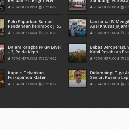
BAI dan PT. Bright PLN
Sambangi Polresta
Batam Tandatangani
Barelang, Rayakan
ROTASIKEPRI.COM
2021-8-22
ROTASIKEPRI.COM
20
Nota Kesepahaman
Peringatan Hari
Bhayangkara ke-7
Polri Paparkan Sumber
Lantamal IV Mengi
Pendanaan kelompok JI 53
Apel Khusus Jajara
Orang Terduga Teroris
Armada I yang Dip
ROTASIKEPRI.COM
2021-8-22
ROTASIKEPRI.COM
20
yang Ditangkap di 11
Langsung Oleh
Provinsi
Pangkoarmada I
Dalam Rangka PPKM Level
Bebas Beroperasi,
- 3, Polda Kepri
Kabil Resahkan Pra
Laksanakan Bakti Sosial
Jual Beli Tanah T
ROTASIKEPRI.COM
2021-8-22
ROTASIKEPRI.COM
20
Ilegal di Wilayah
Pemukiman
Kapolri Tekankan
Didampingi Tiga A
Forkopimda Klaten
Senior, Rosano La
Pastikan Prokes Agar
Yusril Koto ke Polr
ROTASIKEPRI.COM
2021-8-22
ROTASIKEPRI.COM
20
Perekonomian Warga
Barelang
Berjalan