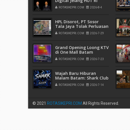
Digital Jelang HUT RI
ROTASIKEPRI.COM
2026-8-4
HPL Disorot, PT Sosor
Tala Jaya Tolak Perluasan
Kampung Tua
ROTASIKEPRI.COM
2026-7-29
Grand Opening Loong KTV
di One Mall Batam
Center, Nikmati Promo
ROTASIKEPRI.COM
2026-7-23
Minuman Diskon 20
Persen
Wajah Baru Hiburan
Malam Batam: Shark Club
Buka 15 Juli, Banyak
ROTASIKEPRI.COM
2026-7-14
Promo Gila!
© 2021
ROTASIKEPRI.COM
All Rights Reserved.