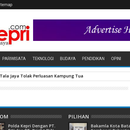
itemap
PARIWISATA
TEKNOLOGI
BUDAYA
PENDIDIKAN
OPINI
r Tala Jaya Tolak Perluasan Kampung Tua
DOM
PILIHAN
Polda Kepri Dengan PT.
Bakamla Kota Ba