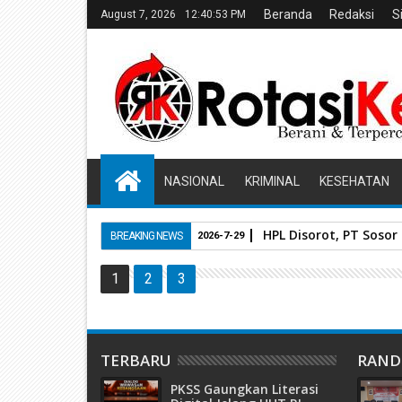
Beranda
Redaksi
S
August 7, 2026
12:40:53 PM
NASIONAL
KRIMINAL
KESEHATAN
HPL Disorot, PT Soso
BREAKING NEWS
2026-7-29
1
2
3
TERBARU
RAN
PKSS Gaungkan Literasi