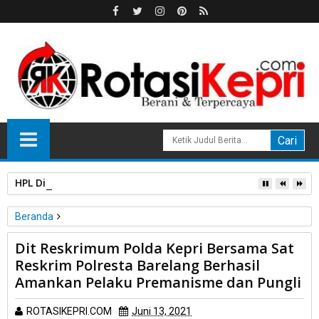
HPL Disorot, PT Sosor Tala Jaya Tolak Perluasan Kampung 
Beranda
Polri
Dit Reskrimum Polda Kepri Bersama Sat
Dit Reskrimum Polda Kepri Bersama Sat Reskrim Polresta
Reskrim Polresta Barelang Berhasil
Barelang Berhasil Amankan Pelaku Premanisme dan Pungli
Amankan Pelaku Premanisme dan Pungli
ROTASIKEPRI.COM
Juni 13, 2021