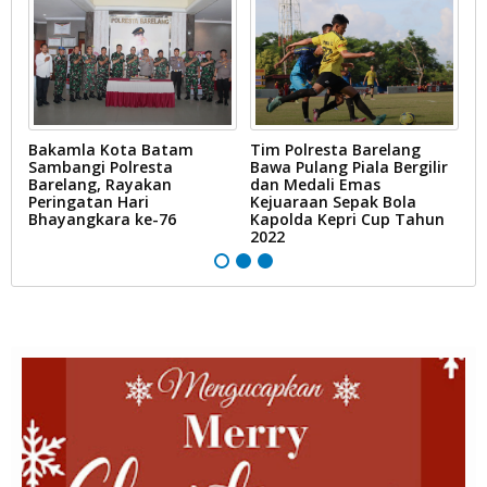
ri
Bakamla Kota Batam
Tim Polresta Barelang
K
Sambangi Polresta
Bawa Pulang Piala Bergilir
d
Barelang, Rayakan
dan Medali Emas
K
Peringatan Hari
Kejuaraan Sepak Bola
K
Bhayangkara ke-76
Kapolda Kepri Cup Tahun
2022