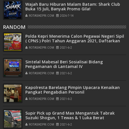
Wajah Baru Hiburan Malam Batam: Shark Club
Buka 15 Juli, Banyak Promo Gila!
ROTASIKEPRI.COM
2026-7-14
RANDOM
Polda Kepri Menerima Calon Pegawai Negeri Sipil
( CPNS ) Polri Tahun Anggaran 2021, Daftarkan
Diri Anda Segera
ROTASIKEPRI.COM
2021-6-2
Sintelal Mabesal Beri Sosialisai Bidang
Pengamanan di Lantamal IV
ROTASIKEPRI.COM
2021-6-2
Kapolresta Barelang Pimpin Upacara Kenaikan
Pangkat Pengabdian Personil
ROTASIKEPRI.COM
2021-6-2
Supir Pick up Grand Max Mengantuk Tabrak
Suzuki Shogun, 1 Tewas & 1 Luka Berat
ROTASIKEPRI.COM
2021-6-2