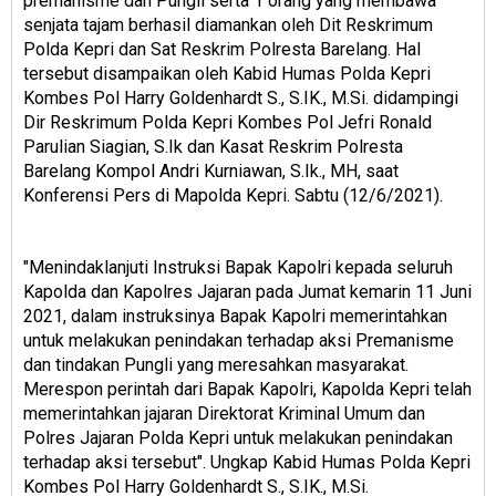
premanisme dan Pungli serta 1 orang yang membawa
senjata tajam berhasil diamankan oleh Dit Reskrimum
Polda Kepri dan Sat Reskrim Polresta Barelang. Hal
tersebut disampaikan oleh Kabid Humas Polda Kepri
Kombes Pol Harry Goldenhardt S., S.IK., M.Si. didampingi
Dir Reskrimum Polda Kepri Kombes Pol Jefri Ronald
Parulian Siagian, S.Ik dan Kasat Reskrim Polresta
Barelang Kompol Andri Kurniawan, S.Ik., MH, saat
Konferensi Pers di Mapolda Kepri. Sabtu (12/6/2021).
"Menindaklanjuti Instruksi Bapak Kapolri kepada seluruh
Kapolda dan Kapolres Jajaran pada Jumat kemarin 11 Juni
2021, dalam instruksinya Bapak Kapolri memerintahkan
untuk melakukan penindakan terhadap aksi Premanisme
dan tindakan Pungli yang meresahkan masyarakat.
Merespon perintah dari Bapak Kapolri, Kapolda Kepri telah
memerintahkan jajaran Direktorat Kriminal Umum dan
Polres Jajaran Polda Kepri untuk melakukan penindakan
terhadap aksi tersebut". Ungkap Kabid Humas Polda Kepri
Kombes Pol Harry Goldenhardt S., S.IK., M.Si.