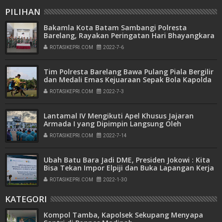
PILIHAN
Bakamla Kota Batam Sambangi Polresta
Barelang, Rayakan Peringatan Hari Bhayangkara
ke-76
ROTASIKEPRI.COM
2022-7-6
Tim Polresta Barelang Bawa Pulang Piala Bergilir
dan Medali Emas Kejuaraan Sepak Bola Kapolda
Kepri Cup Tahun 2022
ROTASIKEPRI.COM
2022-7-3
Lantamal IV Mengikuti Apel Khusus Jajaran
Armada I yang Dipimpin Langsung Oleh
Pangkoarmada I
ROTASIKEPRI.COM
2022-7-14
Ubah Batu Bara Jadi DME, Presiden Jokowi : Kita
Bisa Tekan Impor Elpiji dan Buka Lapangan Kerja
ROTASIKEPRI.COM
2022-1-30
KATEGORI
Kompol Tamba, Kapolsek Sekupang Menyapa